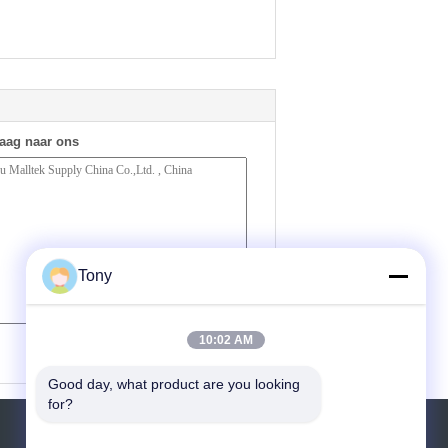
raag naar ons
Tony
(
0
/ 3000)
10:02 AM
Good day, what product are you looking 
for?
Vraag een offerte aan