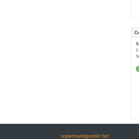
C
S
C
Te
supermarktgondel het