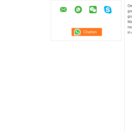
Om
gr
gr
Ma
na
in