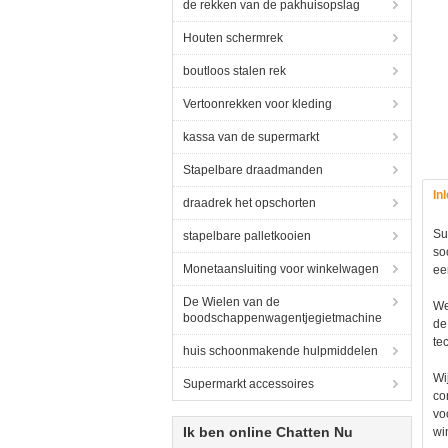
de rekken van de pakhuisopslag
Houten schermrek
boutloos stalen rek
Vertoonrekken voor kleding
kassa van de supermarkt
Stapelbare draadmanden
In
draadrek het opschorten
Su
stapelbare palletkooien
so
Monetaansluiting voor winkelwagen
ee
De Wielen van de
We
boodschappenwagentjegietmachine
de
te
huis schoonmakende hulpmiddelen
Wi
Supermarkt accessoires
co
vo
Ik ben online Chatten Nu
wi