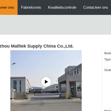
veer ons
Fabrieksreis
Kwaliteitscontrole
Contacteer ons
zhou Malltek Supply China Co.,Ltd.
Bedri
Type
Grote