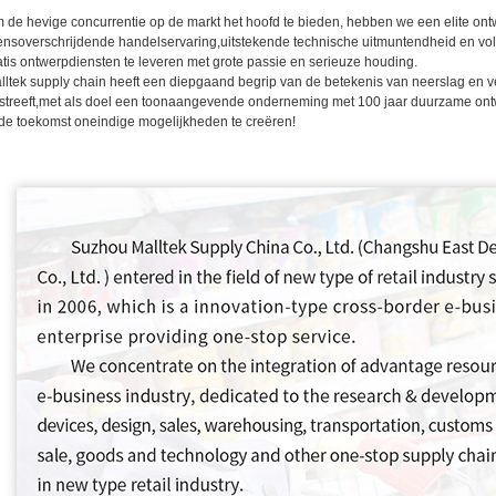
 de hevige concurrentie op de markt het hoofd te bieden, hebben we een elite ont
ensoverschrijdende handelservaring,uitstekende technische uitmuntendheid en voll
atis ontwerpdiensten te leveren met grote passie en serieuze houding.
lltek supply chain heeft een diepgaand begrip van de betekenis van neerslag en ver
streeft,met als doel een toonaangevende onderneming met 100 jaar duurzame ontw
 de toekomst oneindige mogelijkheden te creëren!