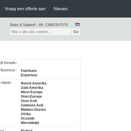
Vraag een offerte aan
Nieuws
Sales & Support：
86--13862347575
Go
jf Details:
 Business :
Fabrikant
Exporteur
 Markt :
Noord-Amerika
Zuid-Amerika
West-Europa
Oost-Europa
Oost-Azië
Zuidoost-Azië
Midden-Oosten
Afrika
Oceanië
Wereldwijd