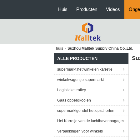
Huis
Producten
Videos
Onge
Thuis
Suzhou Malltek Supply China Co.,Ltd.
Su
ALLE PRODUCTEN
supermarkt het winkelen karretje
winkelwagentje supermarkt
Logistieke trolley
Gaas opbergkooien
supermarktgondel het opschorten
Het Karretje van de luchthavenbagage
Verpakkingen voor winkels