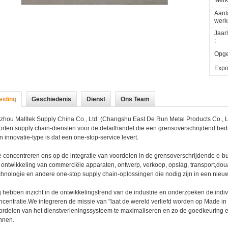
Merk
Aant
werk
Jaar
:
Opger
Expor
leiding
Geschiedenis
Dienst
Ons Team
zhou Malltek Supply China Co., Ltd. (Changshu East De Run Metal Products Co., Lt
orten supply chain-diensten voor de detailhandel.die een grensoverschrijdend bedr
n innovatie-type is dat een one-stop-service levert.
 concentreren ons op de integratie van voordelen in de grensoverschrijdende e-bu
 ontwikkeling van commerciële apparaten, ontwerp, verkoop, opslag, transport,dou
chnologie en andere one-stop supply chain-oplossingen die nodig zijn in een nieuw
j hebben inzicht in de ontwikkelingstrend van de industrie en onderzoeken de indiv
ncentratie.We integreren de missie van "laat de wereld verliefd worden op Made i
ordelen van het dienstverleningssysteem te maximaliseren en zo de goedkeuring e
nnen.