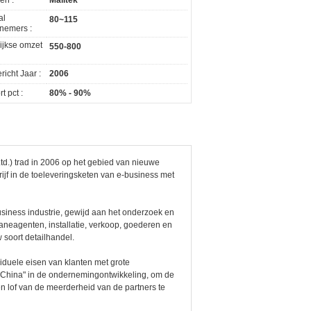
en :
Malltek
al
80~115
nemers :
lijkse omzet
550-800
icht Jaar :
2006
t pct :
80% - 90%
d.) trad in 2006 op het gebied van nieuwe
ijf in de toeleveringsketen van e-business met
siness industrie, gewijd aan het onderzoek en
aneagenten, installatie, verkoop, goederen en
 soort detailhandel.
iduele eisen van klanten met grote
n China" in de ondernemingontwikkeling, om de
n lof van de meerderheid van de partners te