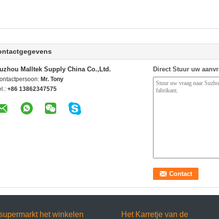
ontactgegevens
uzhou Malltek Supply China Co.,Ltd.
Direct Stuur uw aanv
ontactpersoon:
Mr. Tony
l.:
+86 13862347575
supermarkt het winkelen
Het Karretje van de