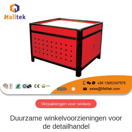
Suzhou
Malltek
Supply
China
Co.,Ltd..
All
Rights
Reserved.
HUIS
PRODUCTEN
VIDEOS
ONGEVEER
ONS
Verpakkingen voor winkels
FABRIEKSREIS
Duurzame winkelvoorzieningen voor
de detailhandel