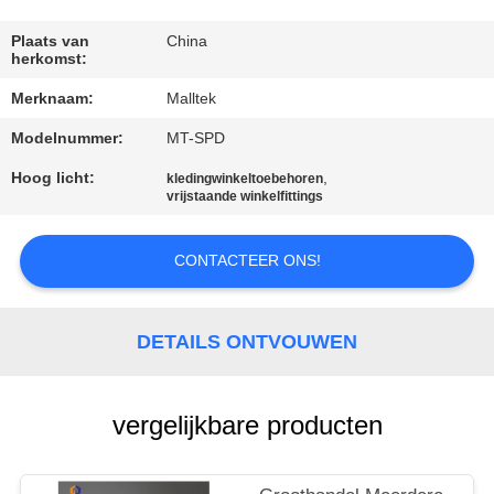
KWALITEITSCONTROLE
Plaats van
China
herkomst:
CONTACTEER
Merknaam:
Malltek
ONS
Modelnummer:
MT-SPD
NIEUWS
Hoog licht:
,
kledingwinkeltoebehoren
vrijstaande winkelfittings
VERZOEK
CONTACTEER ONS!
OM EEN
CITAAT
DETAILS ONTVOUWEN
SITEMAP
vergelijkbare producten
PRIVACY