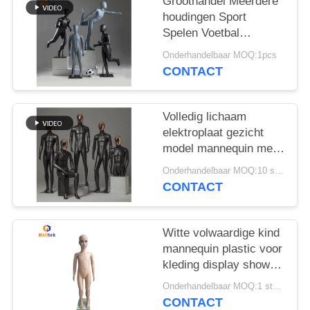
POLICY
Groothandel Meerdere
houdingen Sport
Spelen Voetbal
Kinderen Poppen
Onderhandelbaar MOQ:1pcs
Volledig lichaam
CONTACT
Gebruik in
winkelvenster
Volledig lichaam
elektroplaat gezicht
model mannequin met
hoofd
Onderhandelbaar MOQ:10 stuks
CONTACT
Witte volwaardige kind
mannequin plastic voor
kleding display show
venster
Onderhandelbaar MOQ:1 stuks
CONTACT