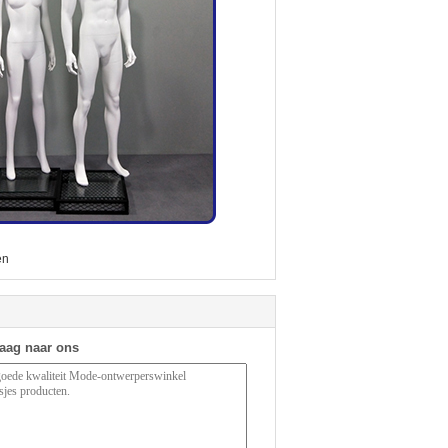
en
raag naar ons