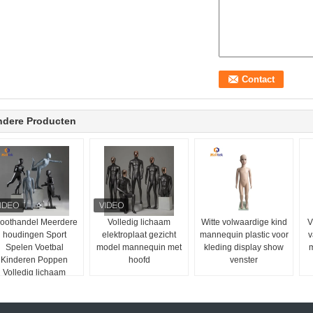
ndere Producten
oothandel Meerdere
Volledig lichaam
Witte volwaardige kind
V
houdingen Sport
elektroplaat gezicht
mannequin plastic voor
v
Spelen Voetbal
model mannequin met
kleding display show
m
Kinderen Poppen
hoofd
venster
Volledig lichaam
Gebruik in
winkelvenster