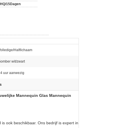
0HQ/15Dagen
olledige/Halflichaam
omber wit/zwart
24 uur aanwezig
s
uwelijke Mannequin Glas Mannequin
is ook beschikbaar. Ons bedrijf is expert in