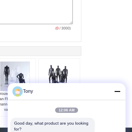
(
0
/ 3000)
Tony
rouwelijke modellen
Volledige mannequins
an FRP, rekwisieten,
voor mannequins
annequins, winkels
van de winkel
12:06 AM
Good day, what product are you looking 
for?