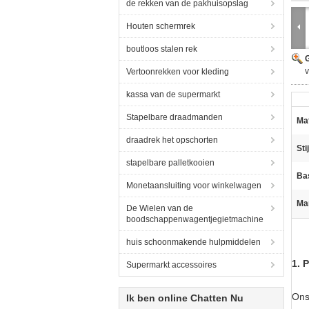
de rekken van de pakhuisopslag
Houten schermrek
boutloos stalen rek
G
v
Vertoonrekken voor kleding
kassa van de supermarkt
Stapelbare draadmanden
Mat
draadrek het opschorten
Stij
stapelbare palletkooien
Ba
Monetaansluiting voor winkelwagen
Ma
De Wielen van de
boodschappenwagentjegietmachine
huis schoonmakende hulpmiddelen
1. 
Supermarkt accessoires
Ons
Ik ben online Chatten Nu