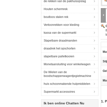
de rekken van de pakhuisopslag
Houten schermrek
boutloos stalen rek
Vertoonrekken voor kleding
G
kassa van de supermarkt
b
Stapelbare draadmanden
draadrek het opschorten
Mat
stapelbare palletkooien
Stij
Monetaansluiting voor winkelwagen
Ge
De Wielen van de
boodschappenwagentjegietmachine
Ma
huis schoonmakende hulpmiddelen
Supermarkt accessoires
1. 
Ik ben online Chatten Nu