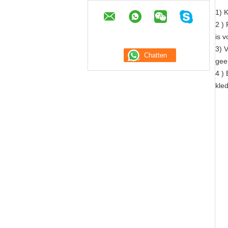
1) K
2 ) 
is v
3) 
gee
4 )
kle