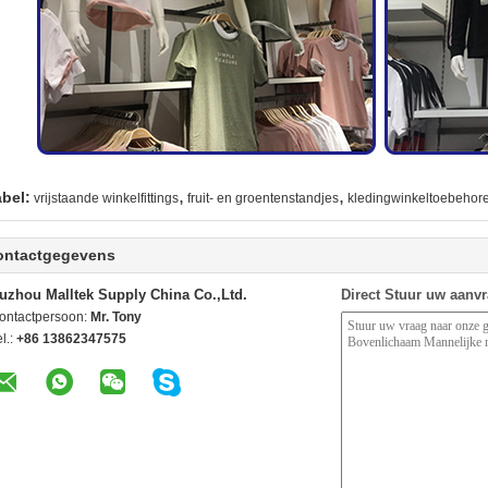
,
,
abel:
vrijstaande winkelfittings
fruit- en groentenstandjes
kledingwinkeltoebehor
ontactgegevens
uzhou Malltek Supply China Co.,Ltd.
Direct Stuur uw aanv
ontactpersoon:
Mr. Tony
l.:
+86 13862347575