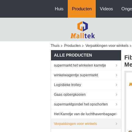
Huis
Producten
Videos
Onge
Thuis
Producten
Verpakkingen voor winkels
ALLE PRODUCTEN
Fi
Me
supermarkt het winkelen karretje
winkelwagentje supermarkt
Logistieke trolley
Gaas opbergkooien
supermarktgondel het opschorten
Het Karretje van de luchthavenbagage
Verpakkingen voor winkels