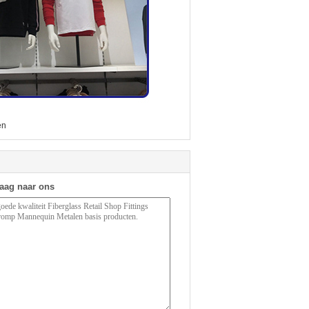
en
raag naar ons