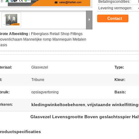
Betalingscondities:
Levering vermogen:
Contact
rote Afbeelding :
Fiberglass Retail Shop Fittings
Bovenlichaam Mannelijke romp Mannequin Metalen
asis
eriaal:
Glasvezel
Type:
l:
Tribune
Kleur:
bruik:
opslagvertoning
Basis:
kledingwinkeltoebehoren
vrijstaande winkelfitting
rkeren:
,
Glasvezel Levensgrootte Boven geslachtsspier Ha
Productspecificaties