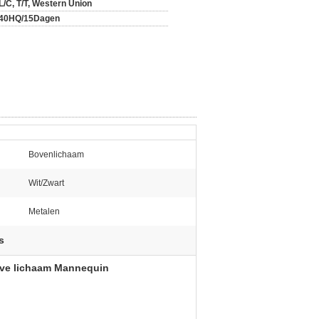
L/C, T/T, Western Union
40HQ/15Dagen
Bovenlichaam
Wit/Zwart
Metalen
s
lve lichaam Mannequin