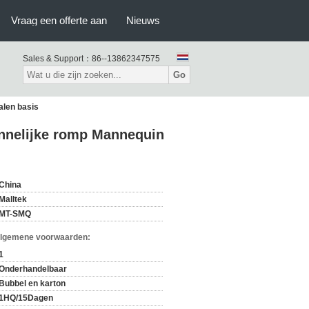
Vraag een offerte aan
Nieuws
Sales & Support：
86--13862347575
Go
alen basis
annelijke romp Mannequin
China
Malltek
MT-SMQ
Algemene voorwaarden:
1
Onderhandelbaar
Bubbel en karton
1HQ/15Dagen