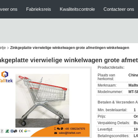
veer ons
Fabrieksreis
Kwaliteitscontrole
Contacteer ons
etje
Zinkgeplatte vierwielige winkelwagen grote afmetingen winkelwagen
nkgeplatte vierwielige winkelwagen grote afm
Productdetails:
Plaats van
Chin
herkomst:
Merknaam:
Mallt
Modelnummer:
MT-S
Betalen & Verzenden 
Min. bestelaantal:
1
Prijs:
On
Verpakking Details:
Bu
Levertijd:
1
Betalingscondities:
L/