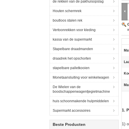
de rekken van de pakhuisopslag
Houten schermrek
boutloos stalen rek
G
Vertoonrekken voor kleding
kassa van de supermarkt
Stapelbare draadmanden
Mat
draadrek het opschorten
Laa
stapelbare palletkooien
Ko
Monetaansluiting voor winkelwagen
Ma
De Wielen van de
boodschappenwagentjegietmachine
huis schoonmakende hulpmiddelen
1. 
Supermarkt accessoires
1) 
Beste Producten