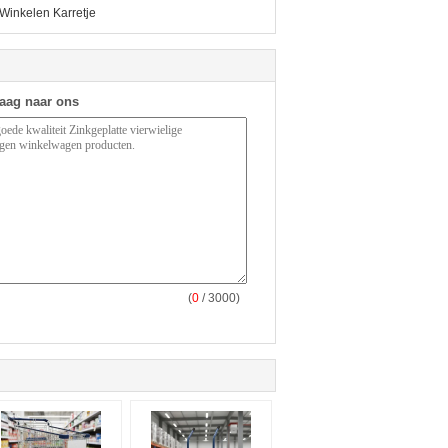
 Winkelen Karretje
raag naar ons
(
0
/ 3000)