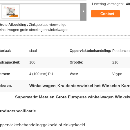
Levering vermogen:
4
Contact
rote Afbeelding :
Zinkgeplatte vierwielige
winkelwagen grote afmetingen winkelwagen
eriaal:
staal
Oppervlaktebehandeling:
Poedercoat
dcapaciteit:
100
Grootte:
210
ersen:
4 (100 mm) PU
Voet:
V-type
Winkelwagen
Kruidenierswinkel het Winkelen Karr
rkeren:
,
Supermarkt Metalen Grote Europese winkelwagen Winkelw
Productspecificatie
oppervlaktebehandeling:gekoeld of zinkgekoeld.