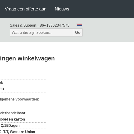
Vraag een offerte aan
Nieuws
Sales & Support：
86--13862347575
Go
etingen winkelwagen
a
ek
EU
Algemene voorwaarden:
derhandelbaar
bbel en karton
HQ/15Dagen
C, T/T, Western Union