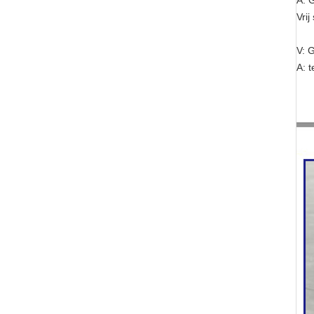
A: 
Vri
V: 
A: t