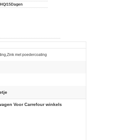
0HQ/15Dagen
ing,Zink met poedercoating
etje
agen Voor Carrefour winkels