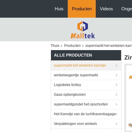
Huis
Producten
Videos
Onge
Thuis
Producten
supermarkt het winkelen karr
ALLE PRODUCTEN
Zi
supermarkt het winkelen karretje
winkelwagentje supermarkt
Logistieke trolley
Gaas opbergkooien
supermarktgondel het opschorten
Het Karretje van de luchthavenbagage
Verpakkingen voor winkels