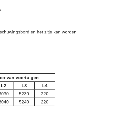
p.
rschuwingsbord en het zitje kan worden
oer van voertuigen
L2
L3
L4
3030
5230
220
3040
5240
220