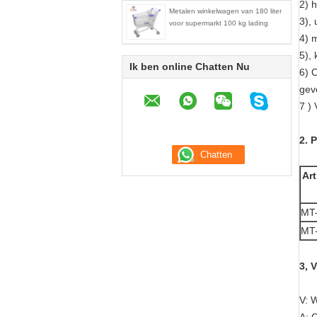
2) 
Metalen winkelwagen van 180 liter
3), 
voor supermarkt 100 kg lading
4) 
5),
Ik ben online Chatten Nu
6) 
gev
7 ) 
2. 
Art
MT
MT
3, 
V: 