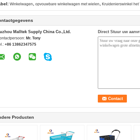
,
,
abel:
Winkelwagen
opvouwbare winkelwagen met wielen
Kruidenierswinkel het
ontactgegevens
uzhou Malltek Supply China Co.,Ltd.
Direct Stuur uw aanv
ontactpersoon:
Mr. Tony
l.:
+86 13862347575
ndere Producten