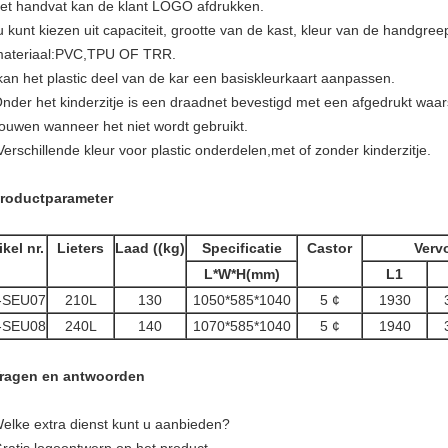
het handvat kan de klant LOGO afdrukken.
u kunt kiezen uit capaciteit, grootte van de kast, kleur van de handgree
materiaal:PVC,TPU OF TRR.
 kan het plastic deel van de kar een basiskleurkaart aanpassen.
Onder het kinderzitje is een draadnet bevestigd met een afgedrukt waa
ouwen wanneer het niet wordt gebruikt.
Verschillende kleur voor plastic onderdelen,met of zonder kinderzitje.
Productparameter
ikel nr.
Lieters
Laad ((kg)
Specificatie
Castor
Verv
L*W*H(mm)
L1
-SEU07
210L
130
1050*585*1040
5 ¢
1930
-SEU08
240L
140
1070*585*1040
5 ¢
1940
Vragen en antwoorden
Welke extra dienst kunt u aanbieden?