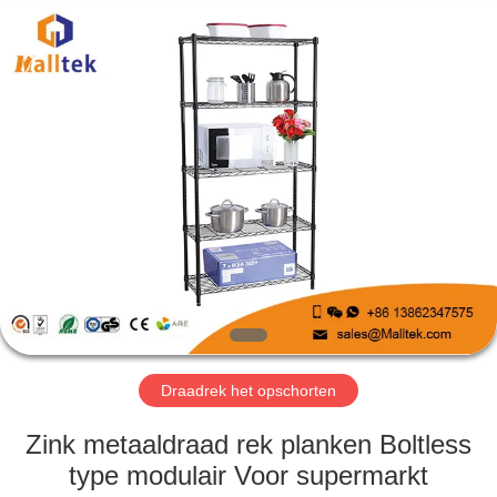
Suzhou
Malltek
Supply
China
Co.,Ltd..
All
Rights
Reserved.
HUIS
PRODUCTEN
VIDEOS
ONGEVEER
ONS
Draadrek het opschorten
FABRIEKSREIS
Zink metaaldraad rek planken Boltless
type modulair Voor supermarkt