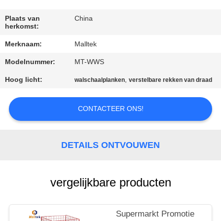
KWALITEITSCONTROLE
Plaats van
China
herkomst:
CONTACTEER
Merknaam:
Malltek
ONS
Modelnummer:
MT-WWS
NIEUWS
Hoog licht:
,
walschaalplanken
verstelbare rekken van draad
VERZOEK
CONTACTEER ONS!
OM EEN
CITAAT
DETAILS ONTVOUWEN
SITEMAP
vergelijkbare producten
PRIVACY
Supermarkt Promotie