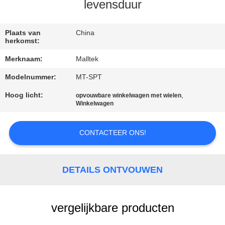
KWALITEITSCONTROLE
levensduur
CONTACTEER
Plaats van
China
herkomst:
ONS
Merknaam:
Malltek
Modelnummer:
MT-SPT
NIEUWS
Hoog licht:
,
opvouwbare winkelwagen met wielen
Winkelwagen
VERZOEK
OM EEN
CONTACTEER ONS!
CITAAT
DETAILS ONTVOUWEN
SITEMAP
vergelijkbare producten
PRIVACY