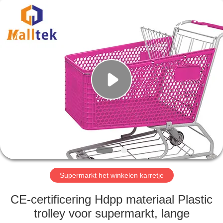
Suzhou
Malltek
Supply
China
Co.,Ltd..
All
Rights
Reserved.
HUIS
PRODUCTEN
VIDEOS
ONGEVEER
ONS
Supermarkt het winkelen karretje
FABRIEKSREIS
CE-certificering Hdpp materiaal Plastic
trolley voor supermarkt, lange