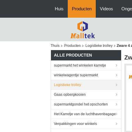
Huis
Producten
Videos
Onge
Thuis
Producten
Logistieke trolley
Zware 4 
ALLE PRODUCTEN
Zw
supermarkt het winkelen karretje
winkelwagentje supermarkt
Logistieke trolley
Gaas opbergkooien
supermarktgondel het opschorten
Het Karretje van de luchthavenbagage
Verpakkingen voor winkels