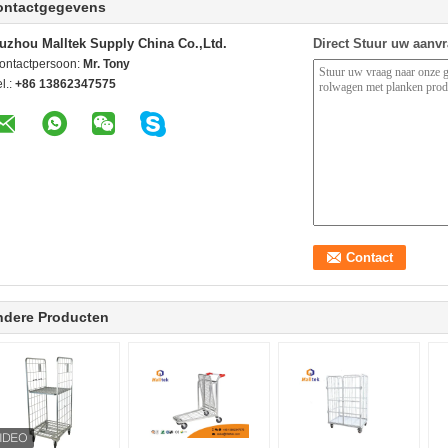
ontactgegevens
uzhou Malltek Supply China Co.,Ltd.
Direct Stuur uw aanv
ontactpersoon:
Mr. Tony
l.:
+86 13862347575
ndere Producten