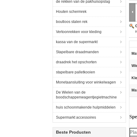
de rekken van de pakhuisopslag
Houten schermrek
boutloos stalen rek
G
Vertoonrekken voor kleding
kassa van de supermarkt
Stapelbare draadmanden
Mat
draadrek het opschorten
Wie
stapelbare palletkooien
Kle
Monetaansluiting voor winkelwagen
Ma
De Wielen van de
boodschappenwagentjegietmachine
huis schoonmakende hulpmiddelen
Spe
Supermarkt accessoires
Pla
Beste Producten