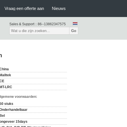
Vraag een offerte aan
Nieuws
Sales & Support：
86--13862347575
Go
n
China
Malltek
CE
MT-LRC
Algemene voorwaarden:
50 stuks
Onderhandelbaar
Bel
ongeveer 15days