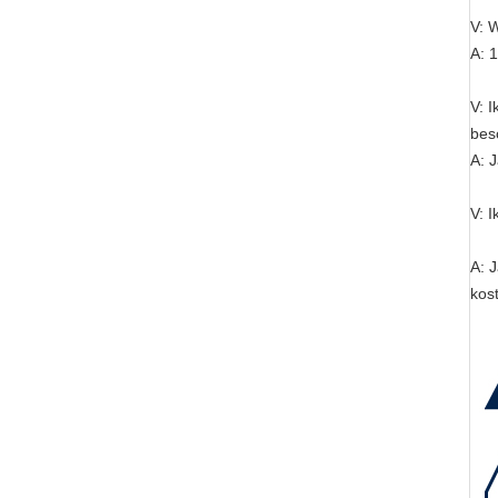
V: 
A: 
V: I
bes
A: 
V: 
A: 
kost