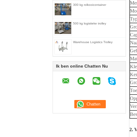
Me
300 kg rolkooicontainer
Mo
Ty
500 kg logistieke trolley
Gro
Cap
Naa
Warehouse Logistics Trolley
Geb
Mat
Ik ben online Chatten Nu
Kle
Ke
Gro
Toe
Opp
Ver
Bes
2. 