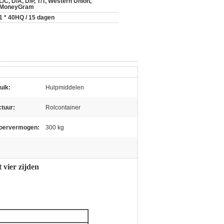
L/C, D/A, D/P, T/T, Western Union,
MoneyGram
1 * 40HQ / 15 dagen
uik:
Hulpmiddelen
ctuur:
Rolcontainer
oervermogen:
300 kg
 vier zijden