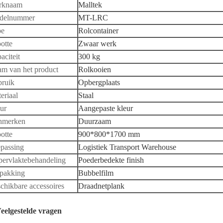
rknaam
Malltek
delnummer
MT-LRC
pe
Rolcontainer
otte
Zwaar werk
aciteit
300 kg
m van het product
Rolkooien
ruik
Opbergplaats
eriaal
Staal
ur
Aangepaste kleur
nmerken
Duurzaam
otte
900*800*1700 mm
passing
Logistiek Transport Warehouse
ervlaktebehandeling
Poederbedekte finish
pakking
Bubbelfilm
chikbare accessoires
Draadnetplank
Veelgestelde vragen