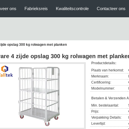
veer ons
Fabrieksreis
Kwaliteitscontrole
Contacteer ons
zijde opslag 300 kg rolwagen met planken
are 4 zijde opslag 300 kg rolwagen met planke
Productdetails:
Plaats van herkomst:
Merknaam:
Certificering:
Modelnummer:
Betalen & Verzenden 
Min. bestelaantal:
Prijs:
Verpakking Details:
Levertijd: