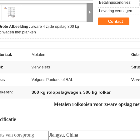
Betalingscondities:
Levering vermogen:
Contact
rote Afbeelding :
Zware 4 zijde opslag 300 kg
rolwagen met planken
eriaal:
Metalen
Gebr
l:
vierwielers
Stru
ur:
Volgens Pantone of RAL
Verv
300 kg rolopslagwagen
300 kg rolkar
rkeren:
,
Metalen rolkooien voor zware opslag met
cificatie
ats van oorsprong
Jiangsu, China