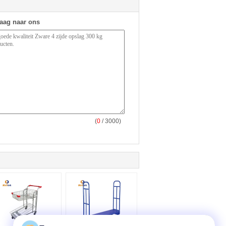
raag naar ons
(
0
/ 3000)