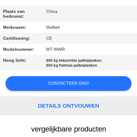
KWALITEITSCONTROLE
Plaats van
China
herkomst:
CONTACTEER
Merknaam:
Malltek
ONS
Certificering:
CE
NIEUWS
Modelnummer:
MT-WWR
Hoog licht:
,
800 kg industriële palletplanken
800 kg Pakhuis palletplanken
VERZOEK
OM EEN
CONTACTEER ONS!
CITAAT
DETAILS ONTVOUWEN
SITEMAP
PRIVACY
vergelijkbare producten