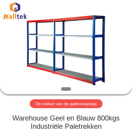
Suzhou
Malltek
Supply
China
Co.,Ltd..
All
Rights
Reserved.
HUIS
PRODUCTEN
VIDEOS
ONGEVEER
ONS
De rekken van de pakhuisopslag
FABRIEKSREIS
Warehouse Geel en Blauw 800kgs
Industriële Paletrekken