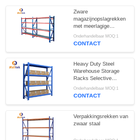
POLICY
Zware
magazijnopslagrekken
met meerlagige
planken en duurzame
Onderhandelbaar MOQ:1
staalconstructie voor
CONTACT
palletopslag
Heavy Duty Steel
Warehouse Storage
Racks Selective
Warehouse Pallet
Onderhandelbaar MOQ:1
Racks
CONTACT
Verpakkingsrekken van
zwaar staal