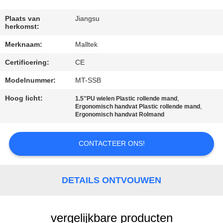
KWALITEITSCONTROLE
Plaats van
Jiangsu
herkomst:
CONTACTEER
Merknaam:
Malltek
ONS
Certificering:
CE
NIEUWS
Modelnummer:
MT-SSB
Hoog licht:
,
1.5''PU wielen Plastic rollende mand
,
Ergonomisch handvat Plastic rollende mand
VERZOEK
Ergonomisch handvat Rolmand
OM EEN
CITAAT
CONTACTEER ONS!
SITEMAP
DETAILS ONTVOUWEN
PRIVACY
vergelijkbare producten