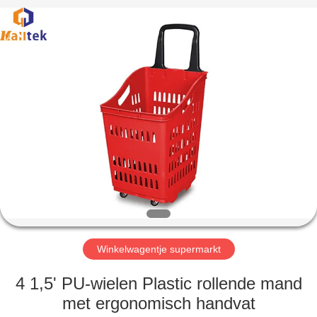
Suzhou
Malltek
Supply
China
Co.,Ltd..
All
Rights
Reserved.
HUIS
PRODUCTEN
VIDEOS
ONGEVEER
ONS
Winkelwagentje supermarkt
FABRIEKSREIS
4 1,5' PU-wielen Plastic rollende mand
met ergonomisch handvat