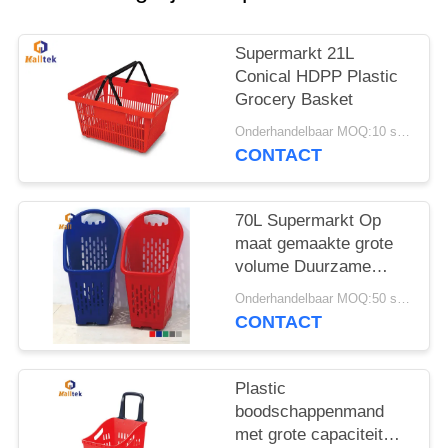
POLICY
Supermarkt 21L
Conical HDPP Plastic
Grocery Basket
Onderhandelbaar MOQ:10 stuks
CONTACT
70L Supermarkt Op
maat gemaakte grote
volume Duurzame
winkelmandje Voor
Onderhandelbaar MOQ:50 stuks
supermarkt
CONTACT
Plastic
boodschappenmand
met grote capaciteit