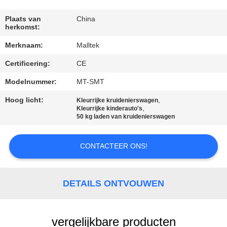
KWALITEITSCONTROLE
Plaats van
China
herkomst:
CONTACTEER
Merknaam:
Malltek
ONS
Certificering:
CE
NIEUWS
Modelnummer:
MT-SMT
Hoog licht:
,
Kleurrijke kruidenierswagen
,
Kleurrijke kinderauto's
VERZOEK
50 kg laden van kruidenierswagen
OM EEN
CITAAT
CONTACTEER ONS!
SITEMAP
DETAILS ONTVOUWEN
PRIVACY
vergelijkbare producten