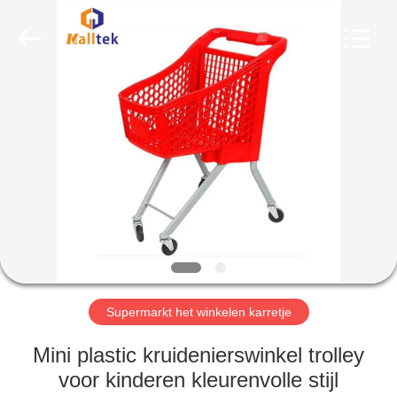
Suzhou
Malltek
Supply
China
Co.,Ltd..
All
Rights
Reserved.
HUIS
PRODUCTEN
VIDEOS
ONGEVEER
ONS
Supermarkt het winkelen karretje
FABRIEKSREIS
Mini plastic kruidenierswinkel trolley
voor kinderen kleurenvolle stijl