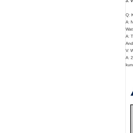
3. 
Q: 
A: 
Wat
A: 
And
V: 
A: 
kun