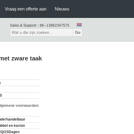
Vraag een offerte aan
Nieuws
Sales & Support：
86--13862347575
Go
met zware taak
k
S
Algemene voorwaarden:
derhandelbaar
bbel en karton
HQ/15Dagen