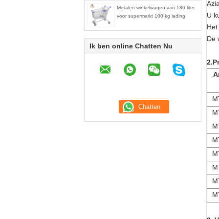
Azi
Metalen winkelwagen van 180 liter
U k
voor supermarkt 100 kg lading
Het
De 
Ik ben online Chatten Nu
2.P
Ar
M
M
M
M
M
M
M
M