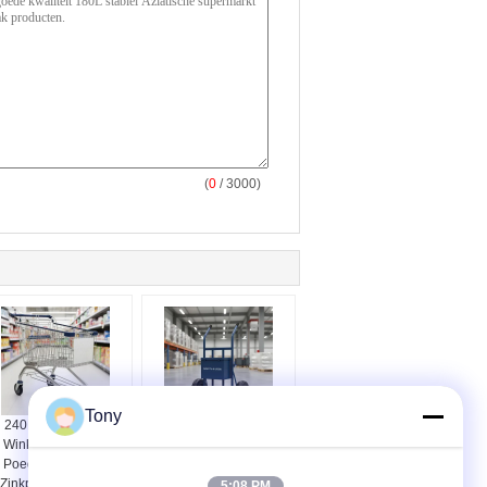
(
0
/ 3000)
Tony
240L Supermarkt
Poedergecoate
Winkelwagen met
steekwagen met een
Poedercoating en
capaciteit van 40 liter,
Zinkpoedercoating
ideaal voor
5:08 PM