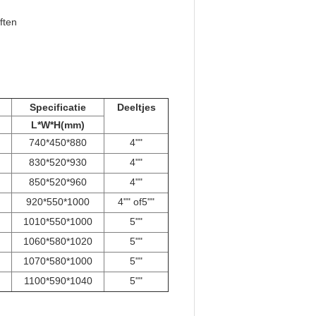
ften
Specificatie
Deeltjes
L*W*H(mm)
740*450*880
4
""
830*520*930
4
""
850*520*960
4
""
920*550*1000
4
"" of
5
""
1010*550*1000
5
""
1060*580*1020
5
""
1070*580*1000
5
""
1100*590*1040
5
""