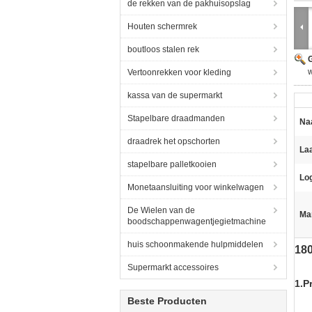
de rekken van de pakhuisopslag
Houten schermrek
boutloos stalen rek
G
Vertoonrekken voor kleding
kassa van de supermarkt
Stapelbare draadmanden
Na
draadrek het opschorten
Laa
stapelbare palletkooien
Log
Monetaansluiting voor winkelwagen
De Wielen van de
Ma
boodschappenwagentjegietmachine
huis schoonmakende hulpmiddelen
180
Supermarkt accessoires
1.P
Beste Producten