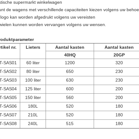
atische supermarkt winkelwagen
unt de wagens met verschillende capaciteiten kiezen volgens uw behoe
 logo kan worden afgedrukt volgens uw vereisten
wielen kunnen worden vervangen volgens uw wensen.
roduktparameter
tikel nr.
Lieters
Aantal kasten
Aantal kasten
40HQ
20GP
T-SAS01
60 liter
1200
320
T-SAS02
80 liter
650
230
T-SAS03
100 liter
630
230
T-SAS04
125 liter
600
200
T-SAS05
150 liter
560
200
T-SAS06
180L
520
180
T-SAS07
210L
520
180
T-SAS08
240L
515
180