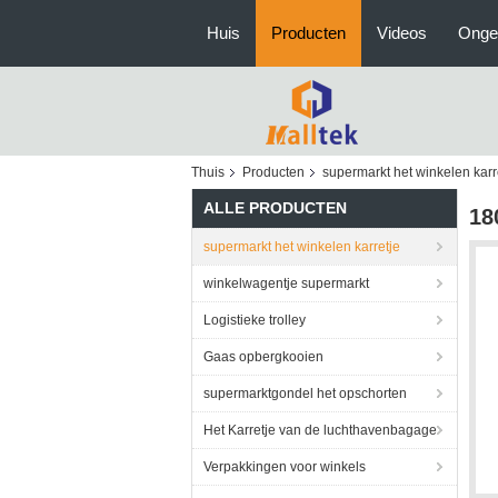
Huis
Producten
Videos
Onge
Thuis
Producten
supermarkt het winkelen karr
ALLE PRODUCTEN
18
supermarkt het winkelen karretje
winkelwagentje supermarkt
Logistieke trolley
Gaas opbergkooien
supermarktgondel het opschorten
Het Karretje van de luchthavenbagage
Verpakkingen voor winkels