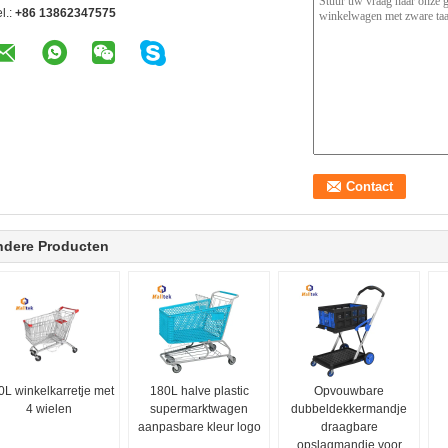
l.:
+86 13862347575
ndere Producten
0L winkelkarretje met
180L halve plastic
Opvouwbare
4 wielen
supermarktwagen
dubbeldekkermandje
aanpasbare kleur logo
draagbare
opslagmandje voor