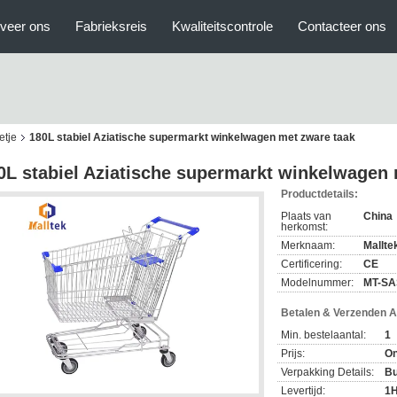
veer ons
Fabrieksreis
Kwaliteitscontrole
Contacteer ons
etje
180L stabiel Aziatische supermarkt winkelwagen met zware taak
0L stabiel Aziatische supermarkt winkelwagen 
Productdetails:
Plaats van
China
herkomst:
Merknaam:
Mallte
Certificering:
CE
Modelnummer:
MT-SA
Betalen & Verzenden 
Min. bestelaantal:
1
Prijs:
On
Verpakking Details:
Bu
Levertijd:
1