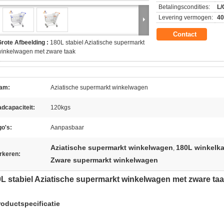
Betalingscondities:
L/
Levering vermogen:
4
Contact
rote Afbeelding :
180L stabiel Aziatische supermarkt
winkelwagen met zware taak
am:
Aziatische supermarkt winkelwagen
dcapaciteit:
120kgs
o's:
Aanpasbaar
Aziatische supermarkt winkelwagen
180L winkelka
,
rkeren:
Zware supermarkt winkelwagen
L stabiel Aziatische supermarkt winkelwagen met zware ta
roductspecificatie