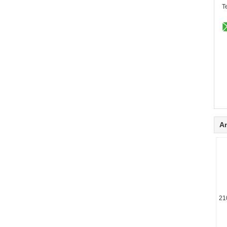
Te
A
21