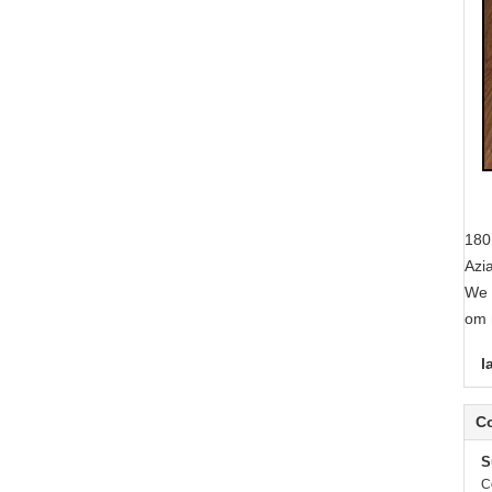
180
Azia
We 
om 
l
C
S
C