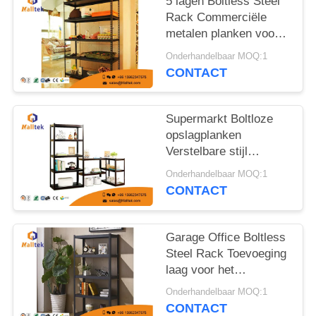
POLICY
5 lagen Boltless Steel
Rack Commerciële
metalen planken voor
magazijn
Onderhandelbaar MOQ:1
CONTACT
Supermarkt Boltloze
opslagplanken
Verstelbare stijl
Gemakkelijk te
Onderhandelbaar MOQ:1
monteren
CONTACT
Garage Office Boltless
Steel Rack Toevoeging
laag voor het
optimaliseren van de
Onderhandelbaar MOQ:1
ruimte
CONTACT