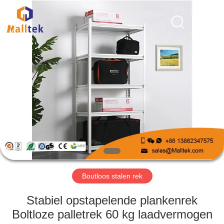
Suzhou
Malltek
Supply
China
Co.,Ltd..
All
Rights
Reserved.
HUIS
PRODUCTEN
VIDEOS
ONGEVEER
ONS
Boutloos stalen rek
FABRIEKSREIS
Stabiel opstapelende plankenrek
Boltloze palletrek 60 kg laadvermogen