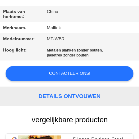
KWALITEITSCONTROLE
Plaats van
China
herkomst:
CONTACTEER
Merknaam:
Malltek
ONS
Modelnummer:
MT-WBR
NIEUWS
Hoog licht:
,
Metalen planken zonder bouten
palletrek zonder bouten
VERZOEK
CONTACTEER ONS!
OM EEN
CITAAT
DETAILS ONTVOUWEN
SITEMAP
vergelijkbare producten
PRIVACY