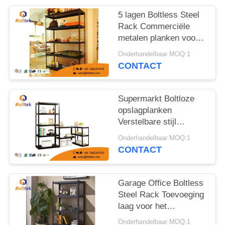
POLICY
5 lagen Boltless Steel
Rack Commerciële
metalen planken voor
magazijn
Onderhandelbaar MOQ:1
CONTACT
Supermarkt Boltloze
opslagplanken
Verstelbare stijl
Gemakkelijk te
Onderhandelbaar MOQ:1
monteren
CONTACT
Garage Office Boltless
Steel Rack Toevoeging
laag voor het
optimaliseren van de
Onderhandelbaar MOQ:1