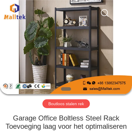
Suzhou
Malltek
Supply
China
Co.,Ltd..
All
Rights
Reserved.
HUIS
PRODUCTEN
VIDEOS
ONGEVEER
ONS
Boutloos stalen rek
FABRIEKSREIS
Garage Office Boltless Steel Rack
Toevoeging laag voor het optimaliseren