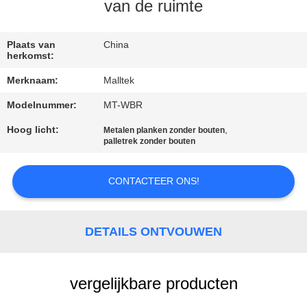
KWALITEITSCONTROLE
van de ruimte
CONTACTEER
Plaats van
China
herkomst:
ONS
Merknaam:
Malltek
Modelnummer:
MT-WBR
NIEUWS
Hoog licht:
,
Metalen planken zonder bouten
palletrek zonder bouten
VERZOEK
OM EEN
CONTACTEER ONS!
CITAAT
DETAILS ONTVOUWEN
SITEMAP
vergelijkbare producten
PRIVACY