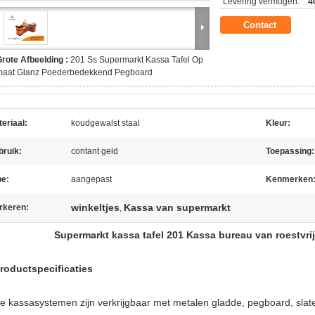
Levering vermogen:
4
Contact
rote Afbeelding :
201 Ss Supermarkt Kassa Tafel Op
maat Glanz Poederbedekkend Pegboard
eriaal:
koudgewalst staal
Kleur:
bruik:
contant geld
Toepassing:
pe:
aangepast
Kenmerken
winkeltjes
Kassa van supermarkt
rkeren:
,
Supermarkt kassa tafel 201 Kassa bureau van roestvrij
Productspecificaties
e kassasystemen zijn verkrijgbaar met metalen gladde, pegboard, sla