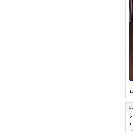
l
C
S
C
Te