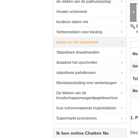
de rekken van de pakhuisopslag
Houten schermrek
boutloos stalen rek
G
Vertoonrekken voor kleding
kassa van de supermarkt
Stapelbare draadmanden
Mat
draadrek het opschorten
Ge
stapelbare palletkooien
Ty
Monetaansluiting voor winkelwagen
Ma
De Wielen van de
boodschappenwagentjegietmachine
huis schoonmakende hulpmiddelen
1. 
Supermarkt accessoires
Dez
Ik ben online Chatten Nu