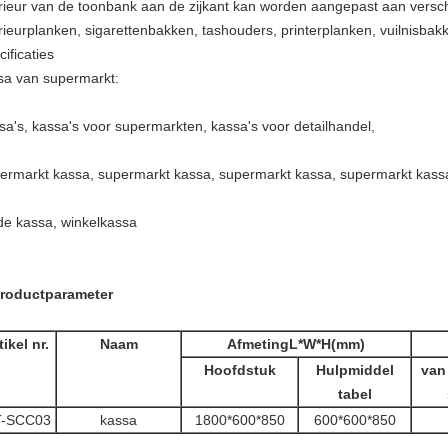
erieur van de toonbank aan de zijkant kan worden aangepast aan versc
erieurplanken, sigarettenbakken, tashouders, printerplanken, vuilnisbak
ificaties
sa van supermarkt:
sa's, kassa's voor supermarkten, kassa's voor detailhandel,
ermarkt kassa, supermarkt kassa, supermarkt kassa, supermarkt kass
de kassa, winkelkassa
Productparameter
tikel nr.
Naam
Afmeting
L*W*H(mm)
Hoofdstuk
Hulpmiddel
van 
tabel
-SCC03
kassa
1800*600*850
600*600*850