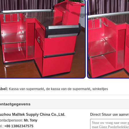
,
,
abel:
Kassa van supermarkt
de kassa van de supermarkt
winkeltjes
ontactgegevens
uzhou Malltek Supply China Co.,Ltd.
Direct Stuur uw aanv
ontactpersoon:
Mr. Tony
l.:
+86 13862347575