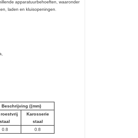
hillende apparatuurbehoeften, waaronder
ken, laden en kluisopeningen.
a,
Beschrijving ((mm)
roestvrij
Karosserie
staal
staal
0.8
0.8