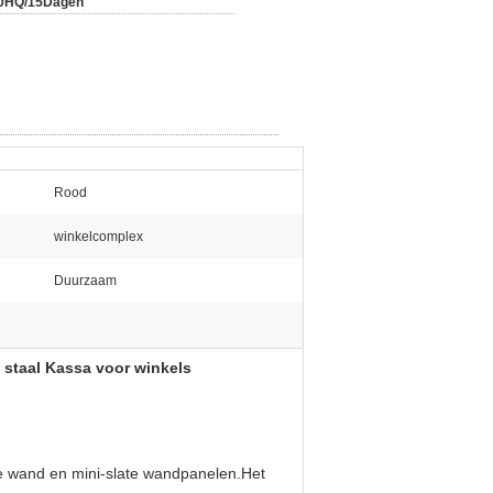
0HQ/15Dagen
Rood
winkelcomplex
:
Duurzaam
 staal Kassa voor winkels
te wand en mini-slate wandpanelen.Het