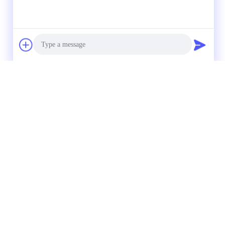
(
0
/ 3000)
Photo
Video Call
Audio Call
oogwaardige houten
Standaard Supermarkt
supermarkt kassa
Desk Groentewinkel
multifunctionele met
Retail Store Cash
transportband
Checkout Teller
Equipment Kofferbak