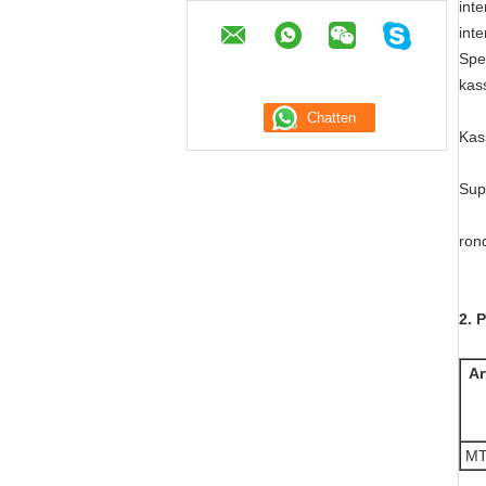
int
int
Spec
kas
Kas
Sup
ron
2. 
Ar
MT