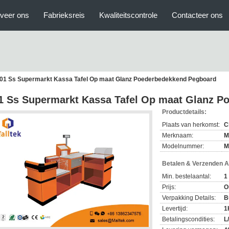
veer ons
Fabrieksreis
Kwaliteitscontrole
Contacteer ons
01 Ss Supermarkt Kassa Tafel Op maat Glanz Poederbedekkend Pegboard
1 Ss Supermarkt Kassa Tafel Op maat Glanz 
Productdetails:
Plaats van herkomst:
C
Merknaam:
M
Modelnummer:
M
Betalen & Verzenden 
Min. bestelaantal:
1
Prijs:
O
Verpakking Details:
B
Levertijd:
1
Betalingscondities:
L