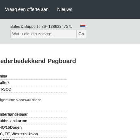
Vraag een offerte aan
Nieuws
Sales & Support：
86--13862347575
Go
Poederbedekkend Pegboard
hina
alltek
T-SCC
Algemene voorwaarden:
nderhandelbaar
ubbel en karton
HQ/15Dagen
/C, T/T, Western Union