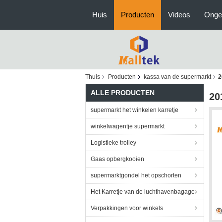
Huis
Producten
Videos
Onge
Thuis
Producten
kassa van de supermarkt
2
ALLE PRODUCTEN
20
supermarkt het winkelen karretje
winkelwagentje supermarkt
Logistieke trolley
Gaas opbergkooien
supermarktgondel het opschorten
Het Karretje van de luchthavenbagage
Verpakkingen voor winkels