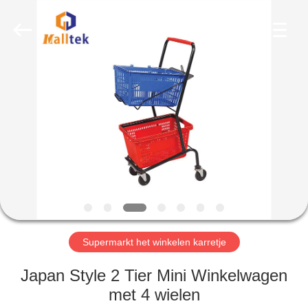
Suzhou
Malltek
Supply
China
Co.,Ltd..
All
Rights
Reserved.
HUIS
PRODUCTEN
VIDEOS
ONGEVEER
ONS
Supermarkt het winkelen karretje
FABRIEKSREIS
Japan Style 2 Tier Mini Winkelwagen
met 4 wielen