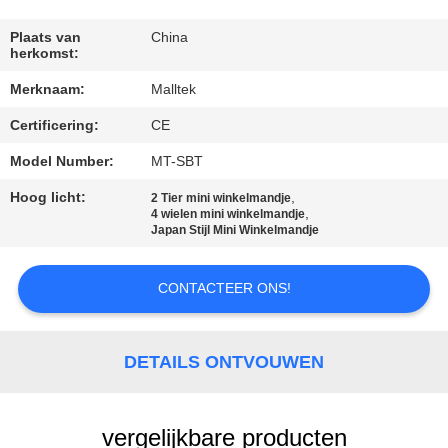
KWALITEITSCONTROLE
Plaats van
China
herkomst:
CONTACTEER
Merknaam:
Malltek
ONS
Certificering:
CE
NIEUWS
Model Number:
MT-SBT
Hoog licht:
,
2 Tier mini winkelmandje
,
4 wielen mini winkelmandje
VERZOEK
Japan Stijl Mini Winkelmandje
OM EEN
CITAAT
CONTACTEER ONS!
SITEMAP
DETAILS ONTVOUWEN
PRIVACY
vergelijkbare producten